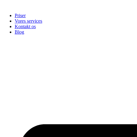
Videre
til
Priser
indhold
Vores services
Kontakt os
Blog