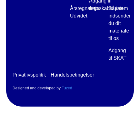
Adgang til
Årsregnskab
regnskabssystem
Sådan
Udvidet
indsender
du dit
materiale
til os
Adgang
til SKAT
Privatlivspolitik
Handelsbetingelser
Designed and developed by
Fuzed