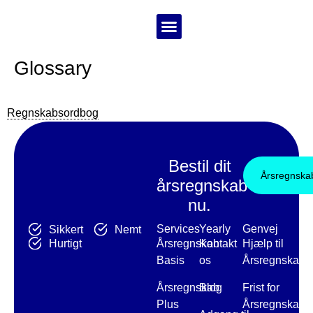
Bestil årsregnskab
Glossary
Regnskabsordbog
Bestil dit
Årsregnska
årsregnskab
nu.
Services
Yearly
Genvej
Sikkert
Nemt
Hurtigt
Årsregnskab
Kontakt
Hjælp til
Basis
os
Årsregnskab
Årsregnskab
Blog
Frist for
Plus
Årsregnskab