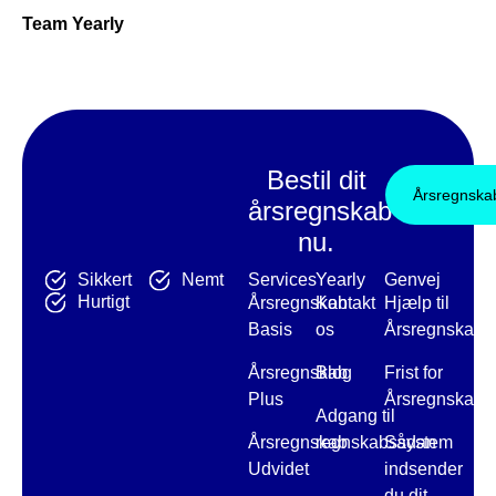
Team Yearly
Bestil dit
Årsregnska
årsregnskab
nu.
Services
Yearly
Genvej
Sikkert
Nemt
Hurtigt
Årsregnskab
Kontakt
Hjælp til
Basis
os
Årsregnskab
Årsregnskab
Blog
Frist for
Plus
Årsregnskab
Adgang til
Årsregnskab
regnskabssystem
Sådan
Udvidet
indsender
du dit