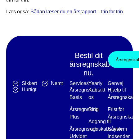
Læs også:
Sådan læser du en årsrapport – trin for trin
Bestil dit
Årsregnska
årsregnskab
nu.
Services
Yearly
Genvej
Sikkert
Nemt
Hurtigt
Årsregnskab
Kontakt
Hjælp til
Basis
os
Årsregnskab
Årsregnskab
Blog
Frist for
Plus
Årsregnskab
Adgang til
Årsregnskab
regnskabssystem
Sådan
Udvidet
indsender