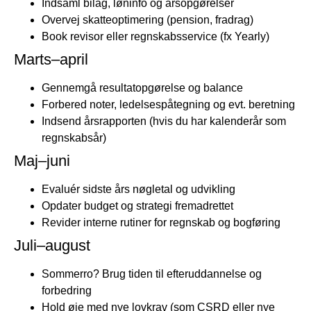
Indsaml bilag, løninfo og årsopgørelser
Overvej skatteoptimering (pension, fradrag)
Book revisor eller regnskabsservice (fx Yearly)
Marts–april
Gennemgå resultatopgørelse og balance
Forbered noter, ledelsespåtegning og evt. beretning
Indsend årsrapporten (hvis du har kalenderår som
regnskabsår)
Maj–juni
Evaluér sidste års nøgletal og udvikling
Opdater budget og strategi fremadrettet
Revider interne rutiner for regnskab og bogføring
Juli–august
Sommerro? Brug tiden til efteruddannelse og
forbedring
Hold øje med nye lovkrav (som CSRD eller nye