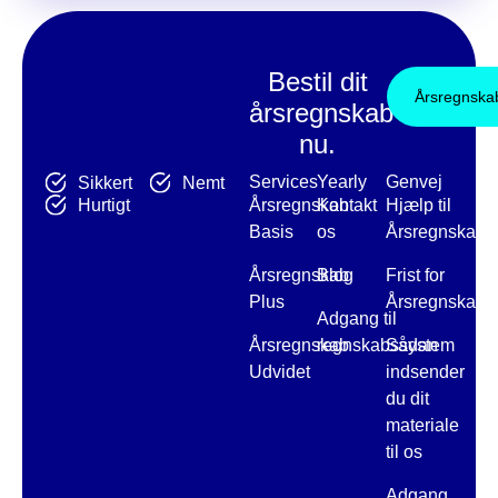
Bestil dit
Årsregnska
årsregnskab
nu.
Services
Yearly
Genvej
Sikkert
Nemt
Hurtigt
Årsregnskab
Kontakt
Hjælp til
Basis
os
Årsregnskab
Årsregnskab
Blog
Frist for
Plus
Årsregnskab
Adgang til
Årsregnskab
regnskabssystem
Sådan
Udvidet
indsender
du dit
materiale
til os
Adgang